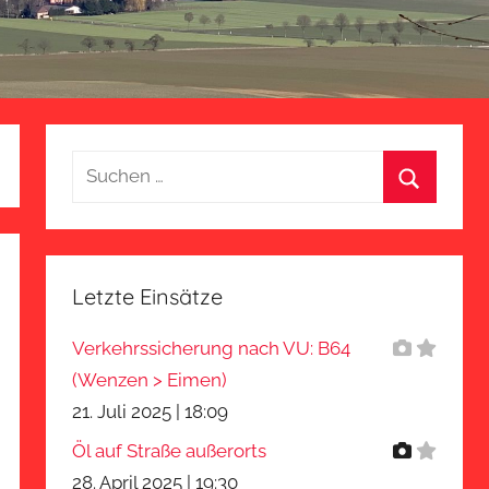
Suchen
nach:
Suchen
Letzte Einsätze
Verkehrssicherung nach VU: B64
(Wenzen > Eimen)
21. Juli 2025
|
18:09
Öl auf Straße außerorts
28. April 2025
|
19:30