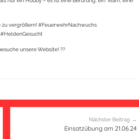
ls nur ein Hobby – es ist eine Berufung, ein Team, eine
lie zu vergrößern! #FeuerwehrNachwuchs
 #HeldenGesucht
 besuche unsere Website! ??
Nächster Beitrag
Einsatzübung am 21.06.24