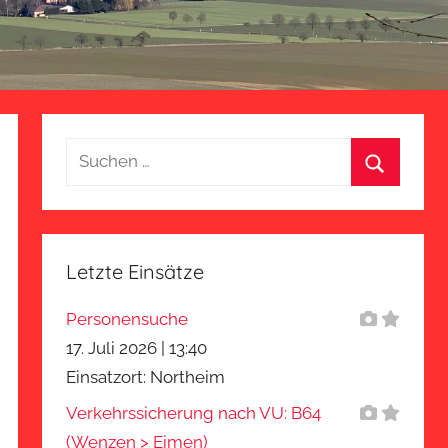
Suchen
nach:
Suchen
Letzte Einsätze
Personensuche
17. Juli 2026
|
13:40
Einsatzort: Northeim
Verkehrssicherung nach VU: B64
(Wenzen > Eimen)